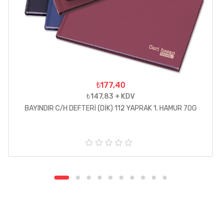
₺177,40
₺147,83 + KDV
BAYINDIR C/H DEFTERİ (DİK) 112 YAPRAK 1. HAMUR 70G
5
ü
z
e
r
i
n
d
e