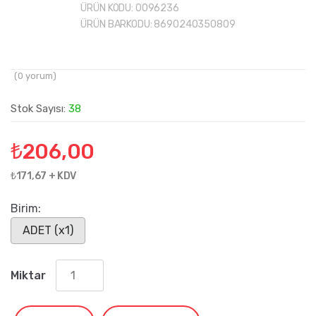
ÜRÜN KODU:
0096236
ÜRÜN BARKODU:
8690240350809
(
0
yorum)
Stok Sayısı:
38
₺
206,00
₺171,67 + KDV
Birim:
ADET (x1)
Miktar