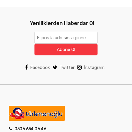
n
0
Yeniliklerden Haberdar Ol
Abone Ol
Facebook
Twitter
İnstagram
0506 654 06 46