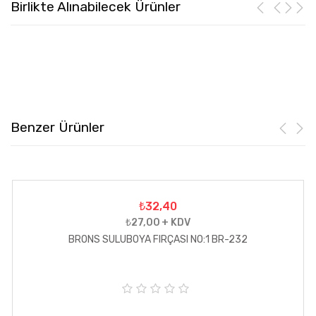
Birlikte Alınabilecek Ürünler
Benzer Ürünler
₺32,40
₺27,00 + KDV
BRONS SULUBOYA FIRÇASI NO:1 BR-232
5