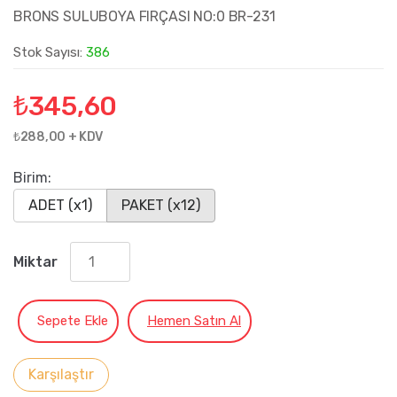
BRONS SULUBOYA FIRÇASI NO:0 BR-231
Stok Sayısı:
386
₺
345,60
₺288,00 + KDV
Birim:
ADET (x1)
PAKET (x12)
Miktar
Sepete Ekle
Hemen Satın Al
Karşılaştır