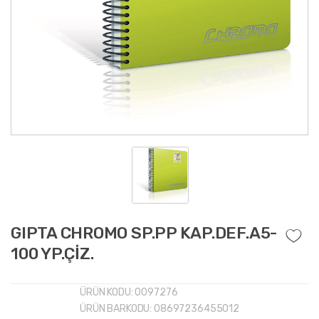
GIPTA CHROMO SP.PP KAP.DEF.A5-
100 YP.ÇİZ.
ÜRÜN KODU:
0097276
ÜRÜN BARKODU:
08697236455012