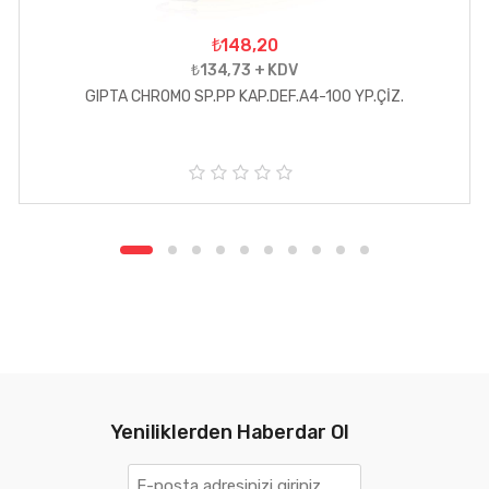
₺148,20
₺134,73 + KDV
GIPTA CHROMO SP.PP KAP.DEF.A4-100 YP.ÇİZ.
5
ü
z
e
r
i
n
d
e
n
0
Yeniliklerden Haberdar Ol