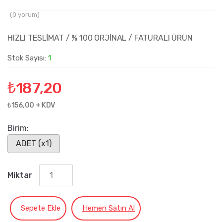
(
0
yorum)
HIZLI TESLİMAT / % 100 ORJİNAL / FATURALI ÜRÜN
Stok Sayısı:
1
₺
187,20
₺156,00 + KDV
Birim:
ADET (x1)
Miktar
Sepete Ekle
Hemen Satın Al