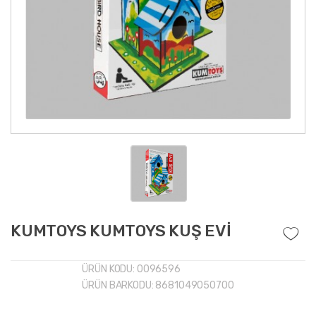
KUMTOYS KUMTOYS KUŞ EVİ
ÜRÜN KODU:
0096596
ÜRÜN BARKODU:
8681049050700