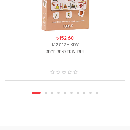
₺152,60
₺127,17 + KDV
REGE BENZERİNİ BUL
5
ü
z
e
r
i
n
d
e
n
0