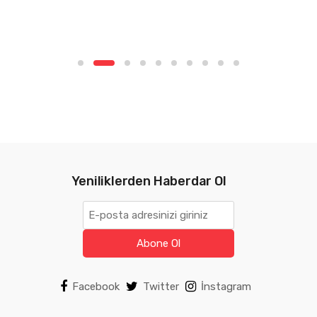
z
e
r
i
n
d
e
n
0
Yeniliklerden Haberdar Ol
Abone Ol
Facebook
Twitter
İnstagram