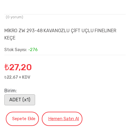
(
0
yorum)
MİKRO ZW 293-48 KAVANOZLU ÇİFT UÇLU FINELINER
KEÇE
Stok Sayısı:
-276
₺
27,20
₺22,67 + KDV
Birim:
ADET (x1)
Sepete Ekle
Hemen Satın Al