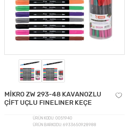
MİKRO ZW 293-48 KAVANOZLU
ÇİFT UÇLU FINELINER KEÇE
ÜRÜN KODU:
0051940
ÜRÜN BARKODU:
6933650928988