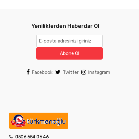
n
0
Yeniliklerden Haberdar Ol
Abone Ol
Facebook
Twitter
İnstagram
0506 654 06 46