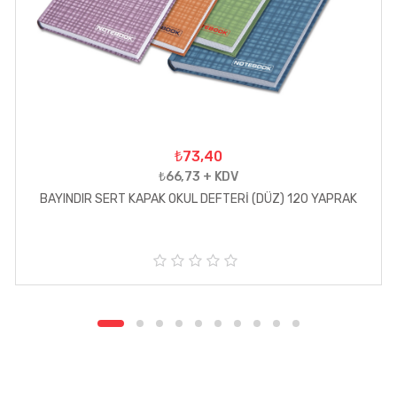
₺73,40
₺66,73 + KDV
BAYINDIR SERT KAPAK OKUL DEFTERİ (DÜZ) 120 YAPRAK
5
ü
z
e
r
i
n
d
e