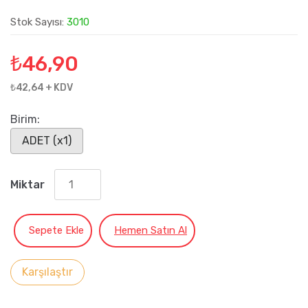
Stok Sayısı:
3010
₺
46,90
₺42,64 + KDV
Birim:
ADET (x1)
Miktar
Sepete Ekle
Hemen Satın Al
Karşılaştır