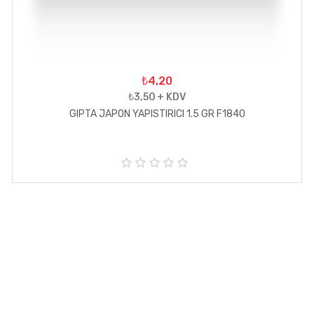
₺4,20
₺3,50 + KDV
GIPTA JAPON YAPISTIRICI 1.5 GR F1840
5
ü
z
e
r
i
n
d
e
n
0