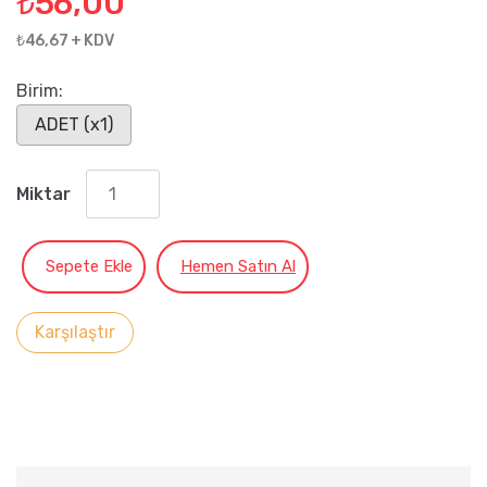
₺
56,00
₺46,67 + KDV
Birim:
ADET (x1)
Miktar
Sepete Ekle
Hemen Satın Al
Karşılaştır