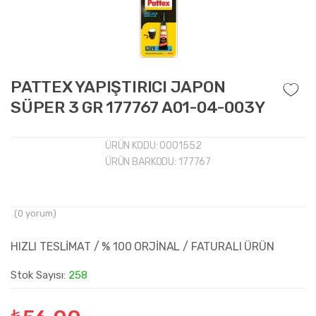
PATTEX YAPIŞTIRICI JAPON
SÜPER 3 GR 177767 A01-04-003Y
ÜRÜN KODU:
0001552
ÜRÜN BARKODU:
177767
(
0
yorum)
HIZLI TESLİMAT / % 100 ORJİNAL / FATURALI ÜRÜN
Stok Sayısı:
258